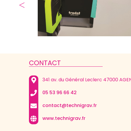
CONTACT
Nous utilisons des cookies et d'autres
technologies de suivi pour améliorer votre
341 av. du Général Leclerc 47000 AGE
expérience de navigation sur notre site, pour
vous montrer un contenu personnalisé et
05 53 96 66 42
pour analyser le trafic de notre site et pour
comprendre la provenance de nos visiteurs.
contact@technigrav.fr
Notre site utilise les services de Google pour
les mesures d'audience.
www.technigrav.fr
Consulter nos mentions légales